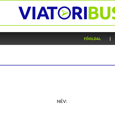
|
FŐOLDAL
NÉV: