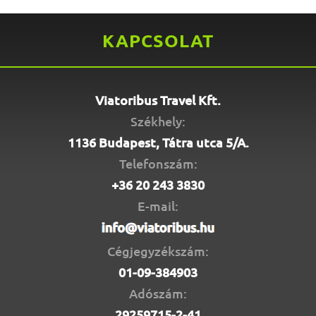
KAPCSOLAT
Viatoribus Travel Kft.
Székhely:
1136 Budapest, Tátra utca 5/A.
Telefonszám:
+36 20 243 3830
E-mail:
Cégjegyzékszám:
01-09-384903
Adószám:
29259715-2-41